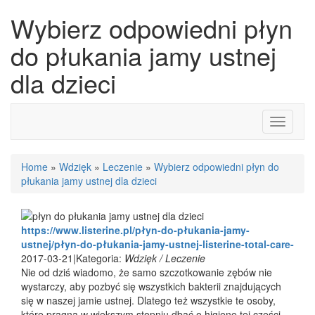
Wybierz odpowiedni płyn
do płukania jamy ustnej
dla dzieci
Toggle
navigati
Home
»
Wdzięk
»
Leczenie
»
Wybierz odpowiedni płyn do
płukania jamy ustnej dla dzieci
https://www.listerine.pl/płyn-do-płukania-jamy-
ustnej/płyn-do-płukania-jamy-ustnej-listerine-total-care-
2017-03-21
|
Kategoria:
Wdzięk / Leczenie
Nie od dziś wiadomo, że samo szczotkowanie zębów nie
wystarczy, aby pozbyć się wszystkich bakterii znajdujących
się w naszej jamie ustnej. Dlatego też wszystkie te osoby,
które pragną w większym stopniu dbać o higienę tej części