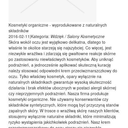
Kosmetyki organiczne - wyprodukowane z naturalnych
składników
2016-02-11
|
Kategoria:
Wdzięk / Salony Kosmetyczne
Skóra wokół oczu jest wyjątkowo delikatna, dlatego to
właśnie te okolice starzeją się najszybciej. Co więcej, jest
niezwykle wrażliwa i zdarzają się gwałtowne reakcje skórne
po zastosowaniu niewłaściwych kosmetyków. Aby uniknąć
podrażnień, a jednocześnie aplikować skuteczną kurację
należy stosować odpowiedni krem przeciwzmarszczkowy do
oczu. Tylko właściwy kosmetyk, opary wyłącznie na
naturalnych składnikach gwarantuje wysoką skuteczność
działania i brak efektów ubocznych w postaci alergii skórnej
czy nieprzyjemnych podrażnień. Nasza firma produkuje
kosmetyki organiczne. Nie używamy konserwantów czy
składników syntetycznych, które mogą być przyczyną stanów
zapalnych skóry. W trosce o wrażliwą skórę naszych klientów,
stosujemy wyłącznie naturalne składniki, które minimalizują
ryzyko wystąpienia jakichkolwiek podrażnień. Nasz krem
przeciwzmarszczkowy do oczu cieszy się niezwykłą