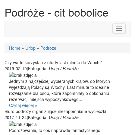
Podróże - cit bobolice
Toggle
navigati
Home
»
Urlop
»
Podróże
Czy warto korzystać z oferty last minute do Włoch?
2019-02-19
|
Kategoria:
Urlop / Podróże
Jednym z najczęściej wybieranych krajów, do których
wyjeżdżają Polacy są Włochy. Last minute to idealne
rozwiązanie dla osób, które zapomniały o dokonaniu
rezerwacji miejsca wypoczynkowego...
Czytaj więcej »
Biuro podróży organizujące niezapomniane wycieczki
2017-11-24
|
Kategoria:
Urlop / Podróże
Podróżowanie, to coś naprawdę fantastycznego i