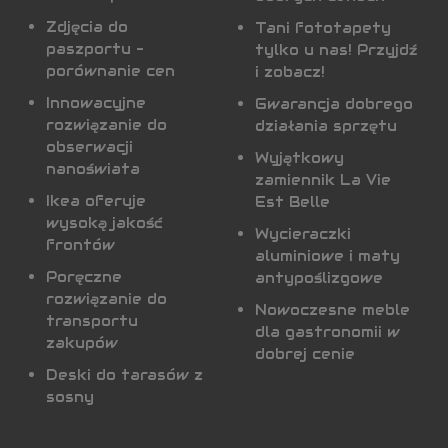
Zdjęcia do
Tani fototapety
paszportu -
tylko u nas! Przyjdź
porównanie cen
i zobacz!
Innowacyjne
Gwarancja dobrego
rozwiązanie do
działania sprzętu
obserwacji
Wyjątkowy
nanoświata
zamiennik La Vie
Ikea oferuje
Est Belle
wysoką jakość
Wycieraczki
frontów
aluminiowe i maty
Poręczne
antypoślizgowe
rozwiązanie do
Nowoczesne meble
transportu
dla gastronomii w
zakupów
dobrej cenie
Deski do tarasów z
sosny