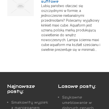
sufitowe
Lubią państwo otaczać się
oszczędnymi w formie, a
jednocześnie niebanalnymi
przedmiotami? Polecamy wyjątkowy
kinkiet maxi cube. Aquaform jest
uznaną polską marką produkującą
oświetlenie do wnętrz
nowoczesnych. Lampa ścienna maxi
cube aquaform ma kształt sześcianu i
świetnie prezentuje się w minimali...
Najnowsze
Losowe posty:
posty:
Szykowne
Smakowity wypiek
umeblowanie w
z marcepanem
dobrych cenach