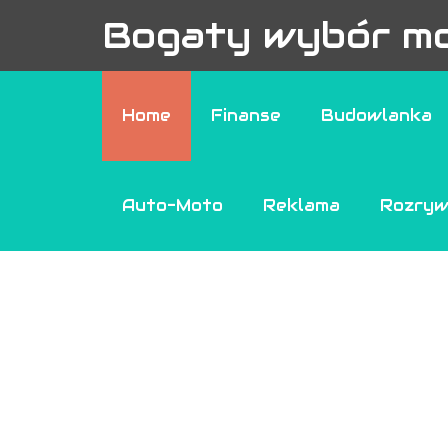
Bogaty wybór mo
Home
Finanse
Budowlanka
Auto-Moto
Reklama
Rozry