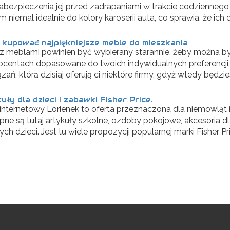
zabezpieczenia jej przed zadrapaniami w trakcie codzienneg
 niemal idealnie do kolory karoserii auta, co sprawia, że ic
 kupować najpiękniejsze meble do mieszkania
 z meblami powinien być wybierany starannie, żeby można by
ocentach dopasowane do twoich indywidualnych preferencji. 
zań, którą dzisiaj oferują ci niektóre firmy, gdyż wtedy będzie
uły dla dzieci i zabawki Fisher Price.
internetowy Lorienek to oferta przeznaczona dla niemowląt 
ne są tutaj artykuły szkolne, ozdoby pokojowe, akcesoria d
ych dzieci. Jest tu wiele propozycji popularnej marki Fisher P