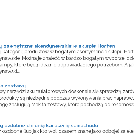
 zewnętrzne skandynawskie w sklepie Horten
 kategorię produktów w bogatym asortymencie sklepu Hort
ynawskie. Można je znaleźć w bardzo bogatym wyborze, dz
 lampy, które będą idealnie odpowiadać jego potrzebom. A j
nawski...
ta zestawy
wy narzędzi akumulatorowych doskonale się sprawdzą zarówn
 produkty są niezbędne podczas wykonywania prac naprawc
agę zasługują Makita zestawy, które pochodzą od renomow
y ozdobne chronią karoserię samochodu
 ozdobne (lub jak kto woli czasem znane jako odboje) są el