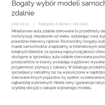
Bogaty wybór modeli samoc
zdalnie
2016-02-11
|
Kategoria:
E-Biznes / Dla Dzieci
Miniaturowe auta zdalnie sterowane to przedmioty
motoryzacji, niezależnie od wieku, wybierając swój 
prawdziwi kierowcy rajdowi. Różnorodny i bogaty wy
marek samochodów znajdziemy w internetowym sklep
kolejnych klientów za sprawą najwyższej jakości ofero
dostępne w sprzedaży auta zdalnie sterowane pochodz
producentów w branży, posiadają wyjątkowo wysokie 
przyjemność płynącą z zabawy. W katalogu produkt
sprzedawcy natrafimy też na wykończone w najdrobn
sterowane innych pojazdów, by spełnić oczekiwania k
najbardziej wybrednych. Niskie ceny i gwarancja natyc
szybkiej decyzji o zakupie wybranego modelu.