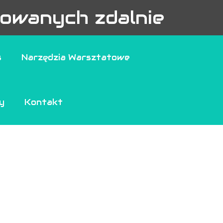
owanych zdalnie
s
Narzędzia Warsztatowe
y
Kontakt