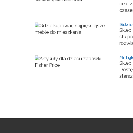
celu 
czasem
Gdzie
Sklep
stu pr
rozwią
Artyk
Sklep 
Dostęp
starsz