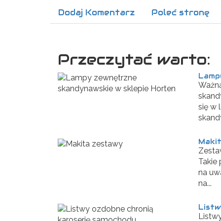
Dodaj Komentarz
Poleć stronę
Przeczytać warto:
Lampy
Ważną
skand
się w
skandy
Maki
Zesta
Takie
na uw
na...
Listw
Listwy