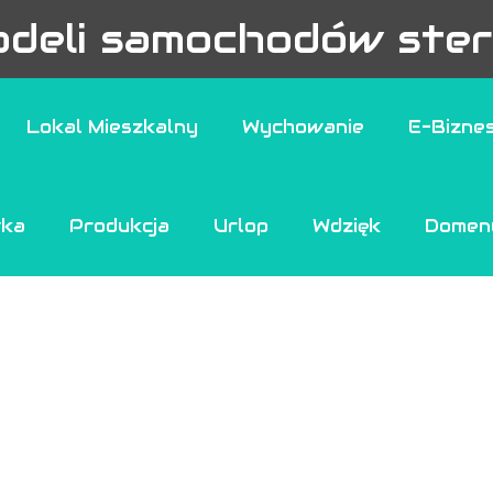
deli samochodów ster
Lokal Mieszkalny
Wychowanie
E-Bizne
wka
Produkcja
Urlop
Wdzięk
Domen