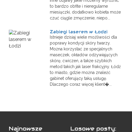
Inne objawy jakie możemy wyróżnić
to bardzo obfite i nieregularne
miesiączki, dodatkowo kobieta może
czuć ciągle zmęczenie, niepo...
Zabiegi laserem w Łodzi
Istnieje dzisiaj wiele możliwości dla
poprawy kondycji skóry twarzy.
Można korzystać ze specjalnych
maseczek, okładów odżywiających
skórę, ćwiczeń, a także szybkich
metod takich jak laser frakcyjny. Łódź
to miasto, gdzie można znaleźć
gabinet oferujący taką usługę.
Dlaczego coraz więcej klient�...
Najnowsze
Losowe posty: