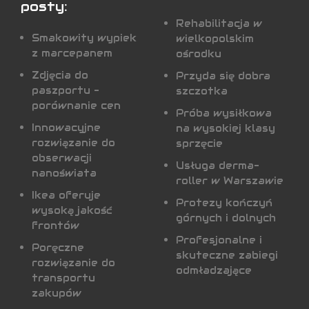
posty:
Rehabilitacja w
Smakowity wypiek
wielkopolskim
z marcepanem
ośrodku
Zdjęcia do
Przyda się dobra
paszportu -
szczotka
porównanie cen
Próba wysiłkowa
Innowacyjne
na wysokiej klasy
rozwiązanie do
sprzęcie
obserwacji
Usługa derma-
nanoświata
roller w Warszawie
Ikea oferuje
Protezy kończyń
wysoką jakość
górnych i dolnych
frontów
Profesjonalne i
Poręczne
skuteczne zabiegi
rozwiązanie do
odmładzające
transportu
zakupów