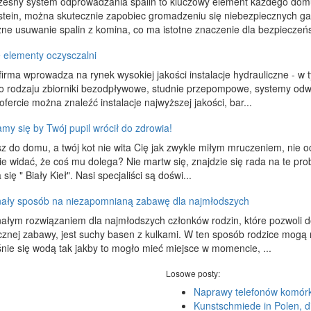
esny system odprowadzania spalin to kluczowy element każdego domu.
stein, można skutecznie zapobiec gromadzeniu się niebezpiecznych g
ne usuwanie spalin z komina, co ma istotne znaczenie dla bezpieczeńs
e elementy oczysczalni
irma wprowadza na rynek wysokiej jakości instalacje hydrauliczne - w
o rodzaju zbiorniki bezodpływowe, studnie przepompowe, systemy odw
ofercie można znaleźć instalacje najwyższej jakości, bar...
my się by Twój pupil wrócił do zdrowia!
 do domu, a twój kot nie wita Cię jak zwykle miłym mruczeniem, nie oci
e widać, że coś mu dolega? Nie martw się, znajdzie się rada na te pro
się " Biały Kieł". Nasi specjaliści są doświ...
ały sposób na niezapomnianą zabawę dla najmłodszych
ałym rozwiązaniem dla najmłodszych członków rodzin, które pozwoli d
cznej zabawy, jest suchy basen z kulkami. W ten sposób rodzice mogą
nie się wodą tak jakby to mogło mieć miejsce w momencie, ...
Losowe posty:
Naprawy telefonów komór
Kunstschmiede in Polen, d