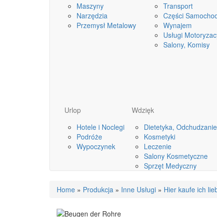
Maszyny
Transport
Narzędzia
Części Samocho
Przemysł Metalowy
Wynajem
Usługi Motoryzac
Salony, Komisy
Urlop
Wdzięk
Hotele i Noclegi
Dietetyka, Odchudzanie
Podróże
Kosmetyki
Wypoczynek
Leczenie
Salony Kosmetyczne
Sprzęt Medyczny
Home
»
Produkcja
»
Inne Usługi
»
Hier kaufe ich lie