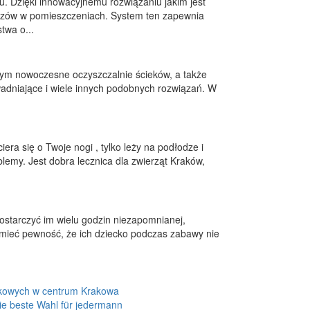
 Dzięki innowacyjnemu rozwiązaniu jakim jest
azów w pomieszczeniach. System ten zapewnia
twa o...
 tym nowoczesne oczyszczalnie ścieków, a także
adniające i wiele innych podobnych rozwiązań. W
era się o Twoje nogi , tylko leży na podłodze i
blemy. Jest dobra lecznica dla zwierząt Kraków,
ostarczyć im wielu godzin niezapomnianej,
 mieć pewność, że ich dziecko podczas zabawy nie
kowych w centrum Krakowa
ie beste Wahl für jedermann