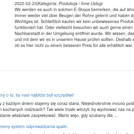
2022-02-23
|
Kategoria:
Produkcja / Inne Usługi
Wir werden es auch in solchen E-Shops bemerken, die auf ähnlic
immer wieder viel über Beugen der Rohre gelernt und haben das
Wichtiges ist. Schließlich kaufen wir kein unbewiesenes Produk
funktioniert hat. Oder vielleicht besuchen wir auch gerne einen 
Nachbarstadt in der Umgebung eröffnet wurde. Wir wissen, da
und mit dem wir es in unserem Hause prüfen sollten. Deshalb 
ob es hier nicht zu einem besseren Preis für alle erhältlich war.
y o to, by nasi najbliżsi byli szczęśliwi!
ty z każdym dniem stajemy się coraz starsi. Niejednokrotnie mocno p
h kochanych rodzicach? Tak wiele troski włożyli, by wychować nas na p
stanie właściwie zaopiekować. Warto więc, gdy szukamy dla ...
esny system odprowadzania spalin.