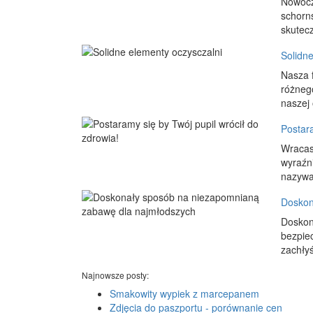
Nowocz
schorn
skutecz
Solidn
Nasza f
różneg
naszej 
Postara
Wracasz
wyraźni
nazywa 
Doskon
Doskon
bezpie
zachłyś
Najnowsze posty:
Smakowity wypiek z marcepanem
Zdjęcia do paszportu - porównanie cen