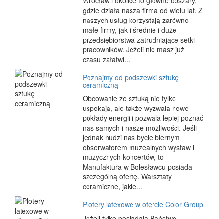
Wrocław i okolice to główne obszary,
gdzie działa nasza firma od wielu lat. Z
naszych usług korzystają zarówno
małe firmy, jak i średnie i duże
przedsiębiorstwa zatrudniające setki
pracowników. Jeżeli nie masz już
czasu załatwi...
Poznajmy od podszewki sztukę
ceramiczną
Obcowanie ze sztuką nie tylko
uspokaja, ale także wyzwala nowe
pokłady energii i pozwala lepiej poznać
nas samych i nasze możliwości. Jeśli
jednak nudzi nas bycie biernym
obserwatorem muzealnych wystaw i
muzycznych koncertów, to
Manufaktura w Bolesławcu posiada
szczególną ofertę. Warsztaty
ceramiczne, jakie...
Plotery latexowe w ofercie Color Group
Jeżeli tylko posiadają Państwo