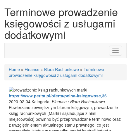
Terminowe prowadzenie
księgowości z usługami
dodatkowymi
Toggle
navigati
Home
»
Finanse
»
Biura Rachunkowe
»
Terminowe
prowadzenie księgowości z usługami dodatkowymi
https://www.perita.pl/oferta/pelna-ksiegowosc,36
2020-02-04
|
Kategoria:
Finanse / Biura Rachunkowe
Powierzane zewnętrznym biurom księgowym, prowadzenie
ksiąg rachunkowych (Marki i sąsiadujące z nimi
miejscowości) powinno być przeprowadzane terminowo oraz
z uwzględnieniem aktualnego stanu prawnego, co jest
szczególnie istotne w przypadku nagłej kontroli jednej z