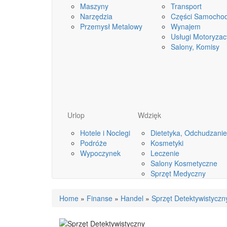
Maszyny
Transport
Narzędzia
Części Samocho
Przemysł Metalowy
Wynajem
Usługi Motoryzac
Salony, Komisy
Urlop
Wdzięk
Hotele i Noclegi
Dietetyka, Odchudzanie
Podróże
Kosmetyki
Wypoczynek
Leczenie
Salony Kosmetyczne
Sprzęt Medyczny
Home
»
Finanse
»
Handel
»
Sprzęt Detektywistyczny