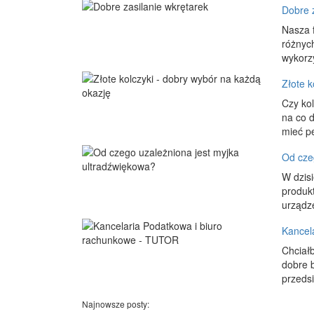
Dobre z
Nasza 
różnych
wykorzy
Złote k
Czy kol
na co d
mieć pe
Od cze
W dzis
produk
urządze
Kancel
Chciałb
dobre b
przedsi
Najnowsze posty: