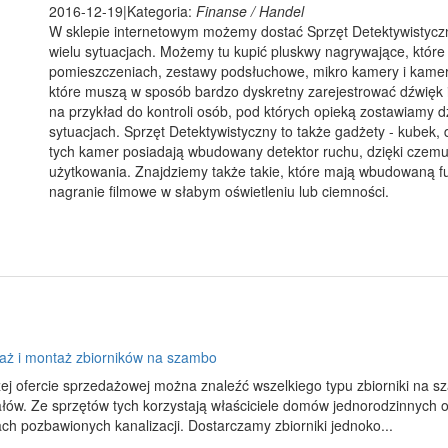
2016-12-19
|
Kategoria:
Finanse / Handel
W sklepie internetowym możemy dostać Sprzęt Detektywistyczny
wielu sytuacjach. Możemy tu kupić pluskwy nagrywające, któ
pomieszczeniach, zestawy podsłuchowe, mikro kamery i kamer
które muszą w sposób bardzo dyskretny zarejestrować dźwięk i
na przykład do kontroli osób, pod których opieką zostawiamy d
sytuacjach. Sprzęt Detektywistyczny to także gadżety - kubek, d
tych kamer posiadają wbudowany detektor ruchu, dzięki czemu 
użytkowania. Znajdziemy także takie, które mają wbudowaną fu
nagranie filmowe w słabym oświetleniu lub ciemności.
aż i montaż zbiorników na szambo
ej ofercie sprzedażowej można znaleźć wszelkiego typu zbiorniki na 
ałów. Ze sprzętów tych korzystają właściciele domów jednorodzinnych o
ch pozbawionych kanalizacji. Dostarczamy zbiorniki jednoko...