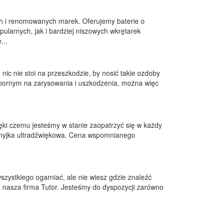
h i renomowanych marek. Oferujemy baterie o
ularnych, jak i bardziej niszowych wkrętarek
...
 nic nie stoi na przeszkodzie, by nosić takie ozdoby
odpornym na zarysowania i uszkodzenia, można więc
ęki czemu jesteśmy w stanie zaopatrzyć się w każdy
t myjka ultradźwiękowa. Cena wspomnianego
zystkiego ogarniać, ale nie wiesz gdzie znaleźć
e nasza firma Tutor. Jesteśmy do dyspozycji zarówno