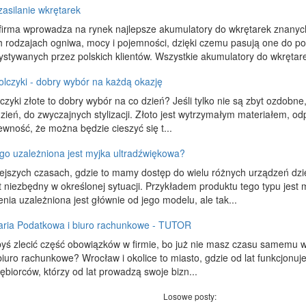
asilanie wkrętarek
firma wprowadza na rynek najlepsze akumulatory do wkrętarek znanyc
 rodzajach ogniwa, mocy i pojemności, dzięki czemu pasują one do pop
stywanych przez polskich klientów. Wszystkie akumulatory do wkrętare
olczyki - dobry wybór na każdą okazję
czyki złote to dobry wybór na co dzień? Jeśli tylko nie są zbyt ozdobne,
zień, do zwyczajnych stylizacji. Złoto jest wytrzymałym materiałem, 
wność, że można będzie cieszyć się t...
go uzależniona jest myjka ultradźwiękowa?
iejszych czasach, gdzie to mamy dostęp do wielu różnych urządzeń dzi
t niezbędny w określonej sytuacji. Przykładem produktu tego typu jes
nia uzależniona jest głównie od jego modelu, ale tak...
aria Podatkowa i biuro rachunkowe - TUTOR
yś zlecić część obowiązków w firmie, bo już nie masz czasu samemu ws
iuro rachunkowe? Wrocław i okolice to miasto, gdzie od lat funkcjonuj
ębiorców, którzy od lat prowadzą swoje bizn...
Losowe posty: