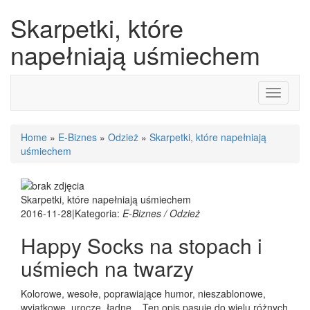
Skarpetki, które
napełniają uśmiechem
Toggle
navigati
Home
»
E-Biznes
»
Odzież
»
Skarpetki, które napełniają
uśmiechem
Skarpetki, które napełniają uśmiechem
2016-11-28
|
Kategoria:
E-Biznes / Odzież
Happy Socks na stopach i
uśmiech na twarzy
Kolorowe, wesołe, poprawiające humor, nieszablonowe,
wyjątkowe, urocze, ładne... Ten opis pasuje do wielu różnych