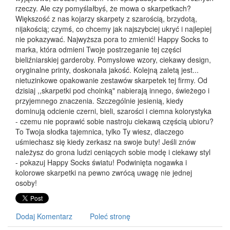
rzeczy. Ale czy pomyślałbyś, że mowa o skarpetkach?
Większość z nas kojarzy skarpety z szarością, brzydotą,
nijakością; czymś, co chcemy jak najszybciej ukryć i najlepiej
nie pokazywać. Najwyższa pora to zmienić! Happy Socks to
marka, która odmieni Twoje postrzeganie tej części
bieliźniarskiej garderoby. Pomysłowe wzory, ciekawy design,
oryginalne printy, doskonała jakość. Kolejną zaletą jest...
nietuzinkowe opakowanie zestawów skarpetek tej firmy. Od
dzisiaj ,,skarpetki pod choinką" nabierają innego, świeżego i
przyjemnego znaczenia. Szczególnie jesienią, kiedy
dominują odcienie czerni, bieli, szarości i ciemna kolorystyka
- czemu nie poprawić sobie nastroju ciekawą częścią ubioru?
To Twoja słodka tajemnica, tylko Ty wiesz, dlaczego
uśmiechasz się kiedy zerkasz na swoje buty! Jeśli znów
należysz do grona ludzi ceniących sobie modę i ciekawy styl
- pokazuj Happy Socks światu! Podwinięta nogawka i
kolorowe skarpetki na pewno zwrócą uwagę nie jednej
osoby!
Dodaj Komentarz
Poleć stronę