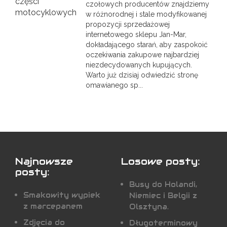
czołowych producentów znajdziemy
w różnorodnej i stale modyfikowanej
propozycji sprzedażowej
internetowego sklepu Jan-Mar,
dokładającego starań, aby zaspokoić
oczekiwania zakupowe najbardziej
niezdecydowanych kupujących.
Warto już dzisiaj odwiedzić stronę
omawianego sp...
Najnowsze
Losowe posty:
posty:
Busy do Holandi,
Smakowity wypiek
Niemiec i Belgii z
z marcepanem
Olsztyna.
Zdjęcia do
Długoterminowy