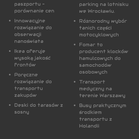
paszportu -
parking na lotnisku
porównanie cen
we Wrocławiu.
Innowacyjne
Różnorodny wybór
rozwiązanie do
tanich części
obserwacji
motocyklowych
nanoświata
Fomar to
Ikea oferuje
producent klocków
wysoką jakość
hamulcowych do
frontów
samochodów
osobowych
Poręczne
rozwiązanie do
Transport
transportu
medyczny na
zakupów
terenie Warszawy
Deski do tarasów z
Busy praktycznym
sosny
środkiem
transportu z
Holandii