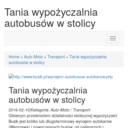
Tania wypożyczalnia
autobusów w stolicy
Toggle
navigati
Home
»
Auto-Moto
»
Transport
»
Tania wypożyczalnia
autobusów w stolicy
Tania wypożyczalnia
autobusów w stolicy
2016-02-10
|
Kategoria:
Auto-Moto / Transport
Głównym przedmiotem działalności stołecznej wypożyczalni
Busik jest krótko lub długoterminowy wynajem autokarów
(Warszawa) i nowoczesnych busów, od najlepszych i