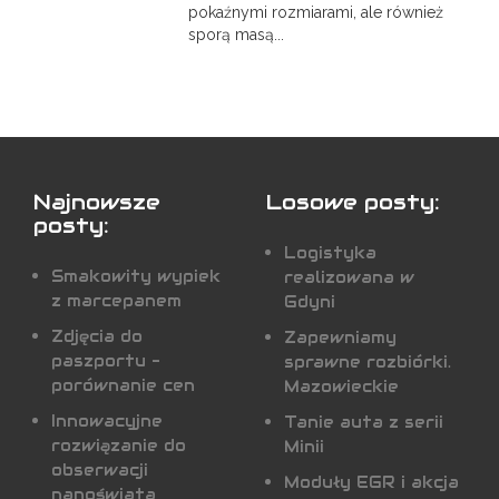
pokaźnymi rozmiarami, ale również
sporą masą...
Najnowsze
Losowe posty:
posty:
Logistyka
Smakowity wypiek
realizowana w
z marcepanem
Gdyni
Zdjęcia do
Zapewniamy
paszportu -
sprawne rozbiórki.
porównanie cen
Mazowieckie
Innowacyjne
Tanie auta z serii
rozwiązanie do
Minii
obserwacji
Moduły EGR i akcja
nanoświata