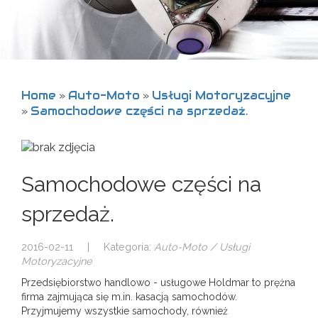
Home
Auto-Moto
Usługi Motoryzacyjne
»
»
Samochodowe części na sprzedaż.
»
Samochodowe części na
sprzedaż.
2016-02-11
|
Kategoria:
Auto-Moto / Usługi
Motoryzacyjne
Przedsiębiorstwo handlowo - usługowe Holdmar to prężna
firma zajmująca się m.in. kasacją samochodów.
Przyjmujemy wszystkie samochody, również