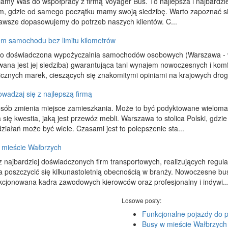
amy Was do współpracy z firmą Voyager Bus. To najlepsza i najbardzie
m, gdzie od samego początku mamy swoją siedzibę. Warto zapoznać si
zawsze dopasowujemy do potrzeb naszych klientów. C...
m samochodu bez limitu kilometrów
 to doświadczona wypożyczalnia samochodów osobowych (Warszawa - w at
wana jest jej siedziba) gwarantująca tani wynajem nowoczesnych i k
icznych marek, cieszących się znakomitymi opiniami na krajowych droga
wadzaj się z najlepszą firmą
osób zmienia miejsce zamieszkania. Może to być podyktowane wieloma w
 się kwestia, jaką jest przewóz mebli. Warszawa to stolica Polski, gd
działań może być wiele. Czasami jest to polepszenie sta...
 mieście Wałbrzych
 najbardziej doświadczonych firm transportowych, realizujących regul
poszczycić się kilkunastoletnią obecnością w branży. Nowoczesne busy
kcjonowana kadra zawodowych kierowców oraz profesjonalny i indywi..
Losowe posty:
Funkcjonalne pojazdy do 
Busy w mieście Wałbrzych