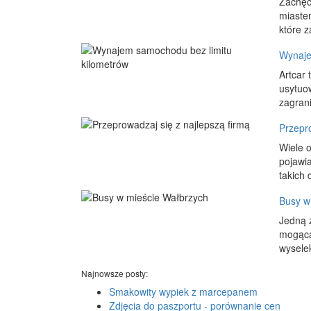
Zachęc
miaste
które 
Wynaje
Artcar
usytuo
zagran
Przepro
Wiele 
pojawia
takich 
Busy w
Jedną z
mogąca 
wysele
Najnowsze posty:
Smakowity wypiek z marcepanem
Zdjęcia do paszportu - porównanie cen