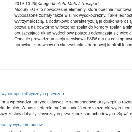
2019-10-25
|
Kategoria:
Auto-Moto / Transport
Moduły EGR to nowoczesne elementy, które obecnie montowa
wyposażone zostały także w silnik wysokoprężny. Takie jednost
wytrzymałością, a dodatkowo charakteryzują je doskonałe o
pozwala na powtórne wtłoczenie spalin do komory spalania siln
opuszczające układ wydechowy pojazdu odznaczają się więc du
Obecnie prowadzona akcja serwisowa BMW ma na celu sprawd
uprawiani kierowców do skorzystania z darmowej kontroli techn
i wybór specjalistycznych przyczep
firma wprowadza na rynek klasyczne samochodowe przyczepki o różnej 
ria do nich. W naszej ofercie można znaleźć bardzo szeroki wygo mod
kszy zestaw dotyczy klasycznych przyczepek samochodowych. Są wśród
jonalny wynajem busów