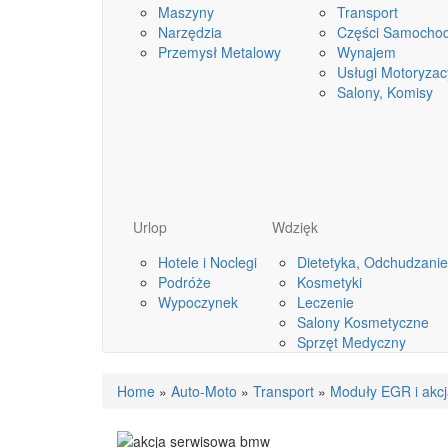
Maszyny
Transport
Narzędzia
Części Samocho
Przemysł Metalowy
Wynajem
Usługi Motoryzac
Salony, Komisy
Urlop
Wdzięk
Hotele i Noclegi
Dietetyka, Odchudzanie
Podróże
Kosmetyki
Wypoczynek
Leczenie
Salony Kosmetyczne
Sprzęt Medyczny
Home
»
Auto-Moto
»
Transport
»
Moduły EGR i akcj