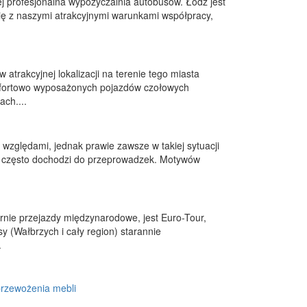
j profesjonalna wypożyczalnia autobusów. Łódź jest
ę z naszymi atrakcyjnymi warunkami współpracy,
rakcyjnej lokalizacji na terenie tego miasta
omfortowo wyposażonych pojazdów czołowych
ch....
zględami, jednak prawie zawsze w takiej sytuacji
zie często dochodzi do przeprowadzek. Motywów
arnie przejazdy międzynarodowe, jest Euro-Tour,
 (Wałbrzych i cały region) starannie
.
przewożenia mebli