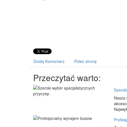
Dodaj Komentarz
Poleć stronę
Przeczytać warto:
Szerok
Nasza 
akceso
Najwię
Profes