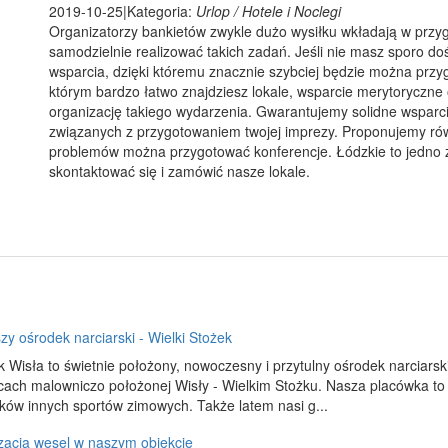
2019-10-25
|
Kategoria:
Urlop / Hotele i Noclegi
Organizatorzy bankietów zwykle dużo wysiłku wkładają w przy
samodzielnie realizować takich zadań. Jeśli nie masz sporo d
wsparcia, dzięki któremu znacznie szybciej będzie można przyg
którym bardzo łatwo znajdziesz lokale, wsparcie merytoryczne 
organizację takiego wydarzenia. Gwarantujemy solidne wsparcie
związanych z przygotowaniem twojej imprezy. Proponujemy rów
problemów można przygotować konferencje. Łódzkie to jedno 
skontaktować się i zamówić nasze lokale.
zy ośrodek narciarski - Wielki Stożek
 Wisła to świetnie położony, nowoczesny i przytulny ośrodek narciars
cach malowniczo położonej Wisły - Wielkim Stożku. Nasza placówka to n
ków innych sportów zimowych. Także latem nasi g...
zacja wesel w naszym obiekcie