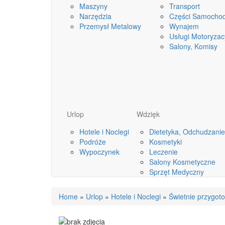
Maszyny
Transport
Narzędzia
Części Samocho
Przemysł Metalowy
Wynajem
Usługi Motoryzac
Salony, Komisy
Urlop
Wdzięk
Hotele i Noclegi
Dietetyka, Odchudzanie
Podróże
Kosmetyki
Wypoczynek
Leczenie
Salony Kosmetyczne
Sprzęt Medyczny
Home
»
Urlop
»
Hotele i Noclegi
»
Świetnie przygoto