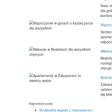
Nasz o
dla goś
konfere
Wypocz
Serdec
apartam
odpocz
Wakacj
Beskid
noclegi
oferuje
Aparta
Zakopa
ustalo
się bli
Najnowsze posty:
Smakowity wypiek z marcepanem