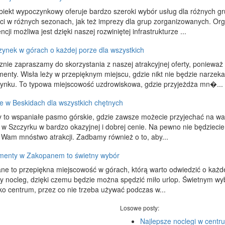
biekt wypoczynkowy oferuje bardzo szeroki wybór usług dla różnych g
ci w różnych sezonach, jak też imprezy dla grup zorganizowanych. Org
ncji możliwa jest dzięki naszej rozwiniętej infrastrukturze ...
ynek w górach o każdej porze dla wszystkich
znie zapraszamy do skorzystania z naszej atrakcyjnej oferty, ponie
enty. Wisła leży w przepięknym miejscu, gdzie nikt nie będzie narzeka
ynku. To typowa miejscowość uzdrowiskowa, gdzie przyjeżdża mn�...
e w Beskidach dla wszystkich chętnych
y to wspaniałe pasmo górskie, gdzie zawsze możecie przyjechać na waka
 w Szczyrku w bardzo okazyjnej i dobrej cenie. Na pewno nie będziecie z
 Wam mnóstwo atrakcji. Zadbamy również o to, aby...
menty w Zakopanem to świetny wybór
ne to przepiękna miejscowość w górach, którą warto odwiedzić o każde
ny nocleg, dzięki czemu będzie można spędzić miło urlop. Świetnym 
sko centrum, przez co nie trzeba używać podczas w...
Losowe posty:
Najlepsze noclegi w cent