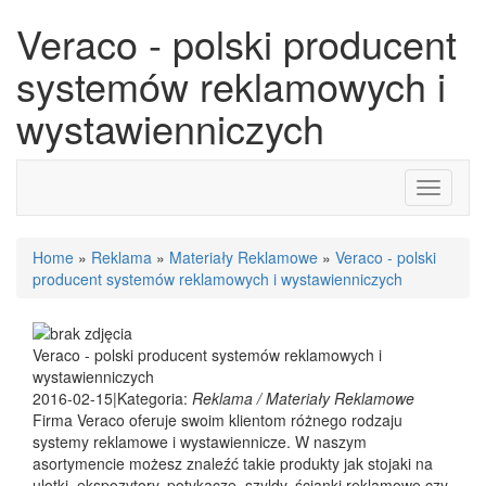
Veraco - polski producent
systemów reklamowych i
wystawienniczych
Toggle
navigati
Home
»
Reklama
»
Materiały Reklamowe
»
Veraco - polski
producent systemów reklamowych i wystawienniczych
Veraco - polski producent systemów reklamowych i
wystawienniczych
2016-02-15
|
Kategoria:
Reklama / Materiały Reklamowe
Firma Veraco oferuje swoim klientom różnego rodzaju
systemy reklamowe i wystawiennicze. W naszym
asortymencie możesz znaleźć takie produkty jak stojaki na
ulotki, ekspozytory, potykacze, szyldy, ścianki reklamowe czy