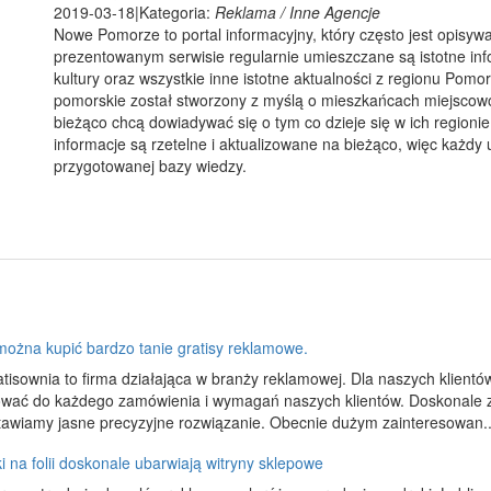
2019-03-18
|
Kategoria:
Reklama / Inne Agencje
Nowe Pomorze to portal informacyjny, który często jest opisy
prezentowanym serwisie regularnie umieszczane są istotne infor
kultury oraz wszystkie inne istotne aktualności z regionu Pomo
pomorskie został stworzony z myślą o mieszkańcach miejscowo
bieżąco chcą dowiadywać się o tym co dzieje się w ich regioni
informacje są rzetelne i aktualizowane na bieżąco, więc każdy
przygotowanej bazy wiedzy.
można kupić bardzo tanie gratisy reklamowe.
atisownia to firma działająca w branży reklamowej. Dla naszych klien
wać do każdego zamówienia i wymagań naszych klientów. Doskonale z
tawiamy jasne precyzyjne rozwiązanie. Obecnie dużym zainteresowan..
 na folii doskonale ubarwiają witryny sklepowe