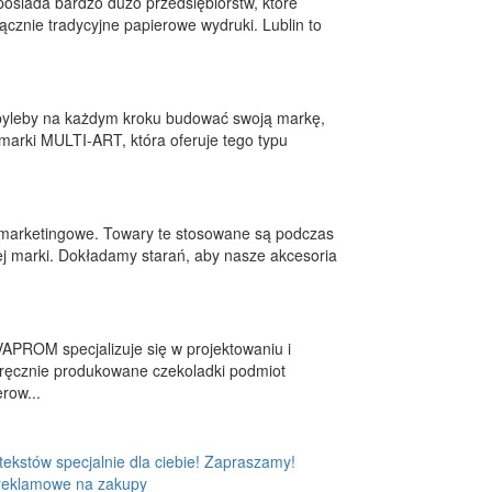
posiada bardzo dużo przedsiębiorstw, które
ącznie tradycyjne papierowe wydruki. Lublin to
 byleby na każdym kroku budować swoją markę,
arki MULTI-ART, która oferuje tego typu
 marketingowe. Towary te stosowane są podczas
j marki. Dokładamy starań, aby nasze akcesoria
VAPROM specjalizuje się w projektowaniu i
ręcznie produkowane czekoladki podmiot
row...
ekstów specjalnie dla ciebie! Zapraszamy!
 reklamowe na zakupy