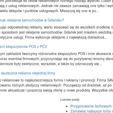
irm potrzebuje do celów reklamowych różnego rodzaju wydruki. Lublin 
ają z usług reklamowych. Jednak nie zawsze zamawiają one tylko i wył
wielu sklepów i punktów usługowych. Mieszczą się one w pu...
eruje oklejanie samochodów w Gdańsku?
ując odpowiedniej reklamy, warto stosować się do wszelkich środków,
 sposobem jest oklejanie samochodów. Gdańsk jest miastem siedzibą m
istyczne usługi. Firma wykonuje oklejanie z największą dokładnoś...
ent ekspozytorów POS z PCV
ym zakładzie tworzymy różnorodne ekspozytory POS i inne akcesoria
 oraz eventów firmowych, przyczyniając się do pozytywnej renomy dane
ennicze były estetyczne, wyraziste, a także by odznaczały się...
 skuteczna reklama niejednej firmy
i reklamowe to najskuteczniejsza forma i reklamy i promocji. Firma SA
owaniu różnych słodyczy reklamowych. Począwszy od drażetek, aż po 
nnie aktualizuje i poszerza swoją ofertę o nowe produkty. Wszystkie ofe
Losowe posty:
Przygotowanie fachowych t
Zamawiaj najlepsze torby