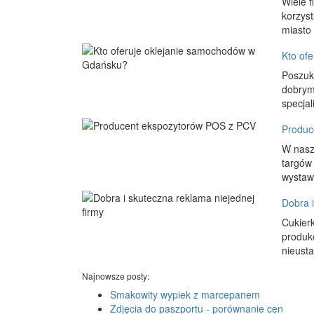
Wiele f
korzyst
miasto 
Kto of
Poszuk
dobrym
specjal
Produc
W nasz
targów
wystawi
Dobra i
Cukierk
produk
nieusta
Najnowsze posty:
Smakowity wypiek z marcepanem
Zdjęcia do paszportu - porównanie cen