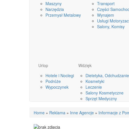
Maszyny
Transport
Narzędzia
Części Samocho
Przemysł Metalowy
Wynajem
Usługi Motoryzac
Salony, Komisy
Urlop
Wdzięk
Hotele i Noclegi
Dietetyka, Odchudzanie
Podróże
Kosmetyki
Wypoczynek
Leczenie
Salony Kosmetyczne
Sprzęt Medyczny
Home
»
Reklama
»
Inne Agencje
»
Informacje z Po