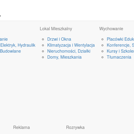
a
Lokal Mieszkalny
Wychowanie
anie
Drzwi i Okna
Placówki Eduk
Elektryk, Hydraulik
Klimatyzacja i Wentylacja
Konferencje, 
 Budowlane
Nieruchomości, Działki
Kursy i Szkole
Domy, Mieszkania
Tłumaczenia
Reklama
Rozrywka