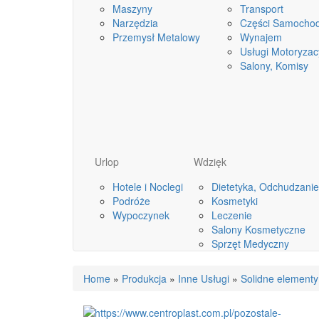
Maszyny
Transport
Narzędzia
Części Samocho
Przemysł Metalowy
Wynajem
Usługi Motoryzac
Salony, Komisy
Urlop
Wdzięk
Hotele i Noclegi
Dietetyka, Odchudzanie
Podróże
Kosmetyki
Wypoczynek
Leczenie
Salony Kosmetyczne
Sprzęt Medyczny
Home
»
Produkcja
»
Inne Usługi
»
Solidne elementy