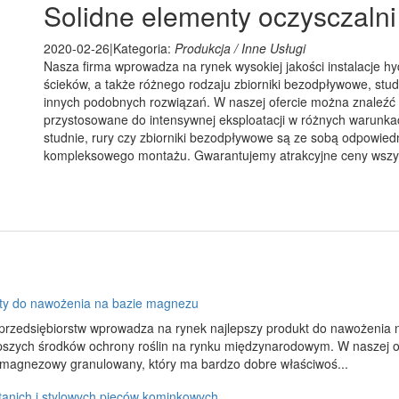
Solidne elementy oczysczalni
2020-02-26
|
Kategoria:
Produkcja / Inne Usługi
Nasza firma wprowadza na rynek wysokiej jakości instalacje h
ścieków, a także różnego rodzaju zbiorniki bezodpływowe, st
innych podobnych rozwiązań. W naszej ofercie można znaleźć in
przystosowane do intensywnej eksploatacji w różnych warunkac
studnie, rury czy zbiorniki bezodpływowe są ze sobą odpowied
kompleksowego montażu. Gwarantujemy atrakcyjne ceny wszystk
ty do nawożenia na bazie magnezu
przedsiębiorstw wprowadza na rynek najlepszy produkt do nawożenia
epszych środków ochrony roślin na rynku międzynarodowym. W naszej o
magnezowy granulowany, który ma bardzo dobre właściwoś...
tanich i stylowych pieców kominkowych