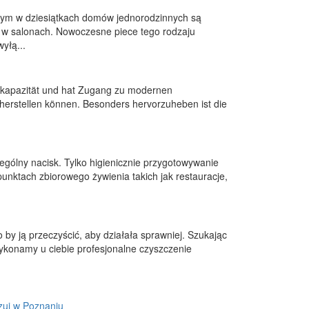
nym w dziesiątkach domów jednorodzinnych są
 w salonach. Nowoczesne piece tego rodzaju
yłą...
skapazität und hat Zugang zu modernen
n herstellen können. Besonders hervorzuheben ist die
zególny nacisk. Tylko higienicznie przygotowywanie
unktach zbiorowego żywienia takich jak restauracje,
 by ją przeczyścić, aby działała sprawniej. Szukając
Wykonamy u ciebie profesjonalne czyszczenie
izuj w Poznaniu