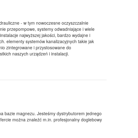
ydrauliczne - w tym nowoczesne oczyszczalnie
udnie przepompowe, systemy odwadniające i wiele
stalacje najwyższej jakości, bardzo wydajne i
h. elementy systemów kanalizacyjnych takie jak
nio zintegrowane i przystosowane do
ich naszych urządzeń i instalacji.
 na bazie magnezu. Jesteśmy dystrybutorem jednego
fercie można znaleźć m.in. profesjonalny doglebowy