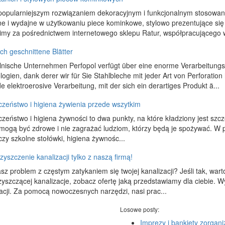
popularniejszym rozwiązaniem dekoracyjnym i funkcjonalnym stosowa
e i wydajne w użytkowaniu piece kominkowe, stylowo prezentujące się
my za pośrednictwem internetowego sklepu Ratur, współpracującego w
sch geschnittene Blätter
lnische Unternehmen Perfopol verfügt über eine enorme Verarbeitung
ogien, dank derer wir für Sie Stahlbleche mit jeder Art von Perforatio
 elektroerosive Verarbeitung, mit der sich ein derartiges Produkt ä...
czeństwo i higiena żywienia przede wszytkim
zeństwo i higiena żywności to dwa punkty, na które kładziony jest szc
 mogą być zdrowe i nie zagrażać ludziom, którzy będą je spożywać. W p
czy szkolne stołówki, higiena żywnośc...
zyszczenie kanalizacji tylko z naszą firmą!
z problem z częstym zatykaniem się twojej kanalizacji? Jeśli tak, warto
zyszczącej kanalizacje, zobacz ofertę jaką przedstawiamy dla ciebie. 
acji. Za pomocą nowoczesnych narzędzi, nasi prac...
Losowe posty:
Imprezy i bankiety zorgan