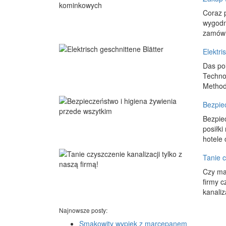
Coraz 
wygodn
zamówi
Elektri
Das po
Technol
Methode
Bezpie
Bezpiec
posiłki
hotele 
Tanie c
Czy mas
firmy c
kanaliz
Najnowsze posty:
Smakowity wypiek z marcepanem