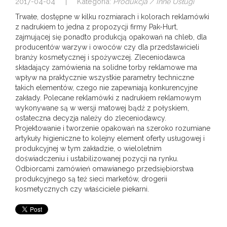
2017-04-04
|
Kategoria:
Produkcja / Inne Usługi
Trwałe, dostępne w kilku rozmiarach i kolorach reklamówki
z nadrukiem to jedna z propozycji firmy Pak-Hurt,
zajmującej się ponadto produkcją opakowań na chleb, dla
producentów warzyw i owoców czy dla przedstawicieli
branży kosmetycznej i spożywczej. Zleceniodawca
składający zamówienia na solidne torby reklamowe ma
wpływ na praktycznie wszystkie parametry techniczne
takich elementów, czego nie zapewniają konkurencyjne
zakłady. Polecane reklamówki z nadrukiem reklamowym
wykonywane są w wersji matowej bądź z połyskiem,
ostateczna decyzja należy do zleceniodawcy.
Projektowanie i tworzenie opakowań na szeroko rozumiane
artykuły higieniczne to kolejny element oferty usługowej i
produkcyjnej w tym zakładzie, o wieloletnim
doświadczeniu i ustabilizowanej pozycji na rynku.
Odbiorcami zamówień omawianego przedsiębiorstwa
produkcyjnego są też sieci marketów, drogerii
kosmetycznych czy właściciele piekarni.