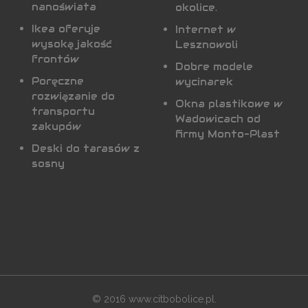
nanoświata
okolice.
Ikea oferuje
Internet w
wysoką jakość
Lesznowoli
frontów
Dobre modele
Poręczne
wycinarek
rozwiązanie do
Okna plastikowe w
transportu
Wadowicach od
zakupów
firmy Monto-Plast
Deski do tarasów z
sosny
© 2016 www.citbobolice.pl.