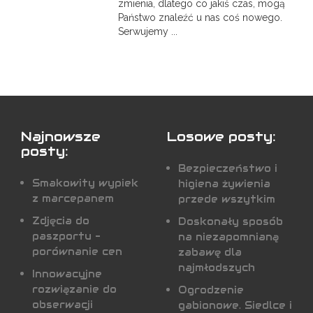
zmienia, dlatego co jakiś czas, mogą
Państwo znaleźć u nas coś nowego.
Serwujemy ...
Najnowsze
Losowe posty:
posty:
Bezpieczeństwo i
Smakowity wypiek
higiena żywienia
z marcepanem
przede wszytkim
Zdjęcia do
Doskonały sposób
paszportu -
na niezapomnianą
porównanie cen
zabawę dla
najmłodszych
Innowacyjne
rozwiązanie do
Ogrodzenie
obserwacji
gabionowe. Siedlce i