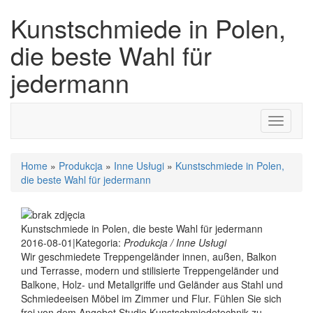
Kunstschmiede in Polen,
die beste Wahl für
jedermann
Toggle
navigati
Home
»
Produkcja
»
Inne Usługi
»
Kunstschmiede in Polen,
die beste Wahl für jedermann
Kunstschmiede in Polen, die beste Wahl für jedermann
2016-08-01
|
Kategoria:
Produkcja / Inne Usługi
Wir geschmiedete Treppengeländer innen, außen, Balkon
und Terrasse, modern und stilisierte Treppengeländer und
Balkone, Holz- und Metallgriffe und Geländer aus Stahl und
Schmiedeeisen Möbel im Zimmer und Flur. Fühlen Sie sich
frei von dem Angebot Studio Kunstschmiedetechnik zu