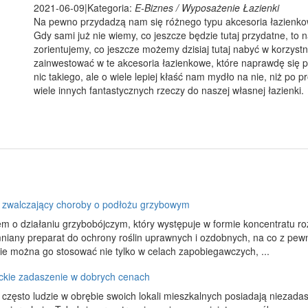
2021-06-09
|
Kategoria:
E-Biznes / Wyposażenie Łazienki
Na pewno przydadzą nam się różnego typu akcesoria łazienkow
Gdy sami już nie wiemy, co jeszcze będzie tutaj przydatne, to 
zorientujemy, co jeszcze możemy dzisiaj tutaj nabyć w korzystn
zainwestować w te akcesoria łazienkowe, które naprawdę się p
nic takiego, ale o wiele lepiej kłaść nam mydło na nie, niż po 
wiele innych fantastycznych rzeczy do naszej własnej łazienki.
 zwalczający choroby o podłożu grzybowym
em o działaniu grzybobójczym, który występuje w formie koncentratu r
iany preparat do ochrony roślin uprawnych i ozdobnych, na co z pewn
ie można go stosować nie tylko w celach zapobiegawczych, ...
ckie zadaszenie w dobrych cenach
często ludzie w obrębie swoich lokali mieszkalnych posiadają niezada