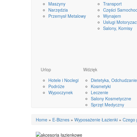
Maszyny
Transport
Narzędzia
Części Samocho
Przemysł Metalowy
Wynajem
Usługi Motoryzac
Salony, Komisy
Urlop
Wdzięk
Hotele i Noclegi
Dietetyka, Odchudzanie
Podróże
Kosmetyki
Wypoczynek
Leczenie
Salony Kosmetyczne
Sprzęt Medyczny
Home
»
E-Biznes
»
Wyposażenie Łazienki
»
Czego 