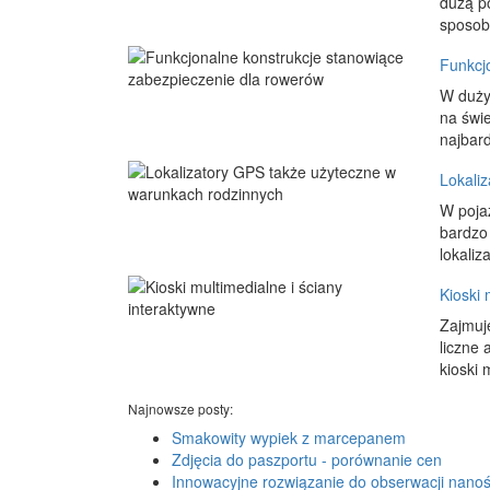
dużą p
sposob
Funkcj
W duży
na świe
najbard
Lokali
W poja
bardzo 
lokaliz
Kioski 
Zajmuj
liczne
kioski 
Najnowsze posty:
Smakowity wypiek z marcepanem
Zdjęcia do paszportu - porównanie cen
Innowacyjne rozwiązanie do obserwacji nano