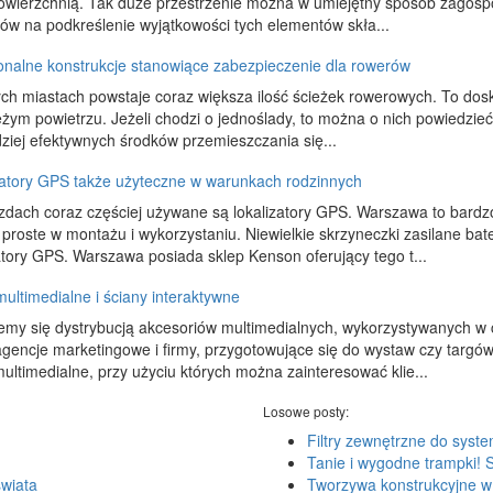
owierzchnią. Tak duże przestrzenie można w umiejętny sposób zagosp
ów na podkreślenie wyjątkowości tych elementów skła...
onalne konstrukcje stanowiące zabezpieczenie dla rowerów
ch miastach powstaje coraz większa ilość ścieżek rowerowych. To do
żym powietrzu. Jeżeli chodzi o jednoślady, to można o nich powiedzieć
ziej efektywnych środków przemieszczania się...
zatory GPS także użyteczne w warunkach rodzinnych
zdach coraz częściej używane są lokalizatory GPS. Warszawa to bardzo
proste w montażu i wykorzystaniu. Niewielkie skrzyneczki zasilane bate
atory GPS. Warszawa posiada sklep Kenson oferujący tego t...
multimedialne i ściany interaktywne
emy się dystrybucją akcesoriów multimedialnych, wykorzystywanych w 
 agencje marketingowe i firmy, przygotowujące się do wystaw czy targ
multimedialne, przy użyciu których można zainteresować klie...
Losowe posty:
Filtry zewnętrzne do syst
Tanie i wygodne trampki!
świata
Tworzywa konstrukcyjne w 