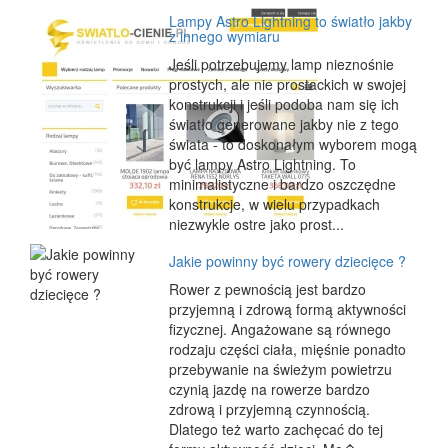
Lampy Astro Lightning to światło jakby
z innego wymiaru
Jeśli potrzebujemy lamp nieznośnie
prostych, ale nie prostackich w swojej
konstrukcji i jeśli podoba nam się ich
światło generowane jakby nie z tego
świata - to doskonałym wyborem mogą
być lampy Astro Lightning. To
minimalistyczne i bardzo oszczędne
konstrukcje, w wielu przypadkach
niezwykle ostre jako prost...
Jakie powinny być rowery dziecięce ?
Rower z pewnością jest bardzo
przyjemną i zdrową formą aktywności
fizycznej. Angażowane są równego
rodzaju części ciała, mięśnie ponadto
przebywanie na świeżym powietrzu
czynią jazdę na rowerze bardzo
zdrową i przyjemną czynnością.
Dlatego też warto zachęcać do tej