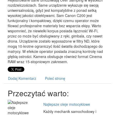
Rejestrowane dane umożliwiają Over Samping w wysokich
rozdzielczościach. Same urządzenie wykazuje się swoją
uniwersalnością, gdyż jest kompatybilne z ponad setką
wysokiej jakości obiektywami. Sam Canon C200 jest
funkcjonalny i kompaktowy, dzięki czemu operator może
filować profesjonalne materiały bez wsparcia ekipy. Warto
wspomnieć, że niewielki korpus posiada łączność Wi-Fi,
przez co może być obsługiwany z ręki, gimbala, czy nawet
drona. Urządzenie zostało wyposażone w filtry ND, które
mogą 10-krotne ograniczyć ilość światła dochodzącego do
matrycy. W efekcie operator posiada znaczną kontrolę nad
głębią ostrości. Kamera obsługuje również format Cinema
RAW wraz 15-stopniowym zakresem.
Dodaj Komentarz
Poleć stronę
Przeczytać warto:
Najlepsze oleje motocyklowe
Każdy mechanik samochodowy i