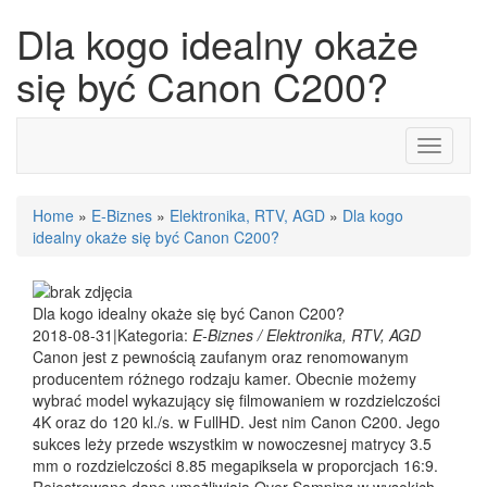
Dla kogo idealny okaże
się być Canon C200?
Toggle
navigati
Home
»
E-Biznes
»
Elektronika, RTV, AGD
»
Dla kogo
idealny okaże się być Canon C200?
Dla kogo idealny okaże się być Canon C200?
2018-08-31
|
Kategoria:
E-Biznes / Elektronika, RTV, AGD
Canon jest z pewnością zaufanym oraz renomowanym
producentem różnego rodzaju kamer. Obecnie możemy
wybrać model wykazujący się filmowaniem w rozdzielczości
4K oraz do 120 kl./s. w FullHD. Jest nim Canon C200. Jego
sukces leży przede wszystkim w nowoczesnej matrycy 3.5
mm o rozdzielczości 8.85 megapiksela w proporcjach 16:9.