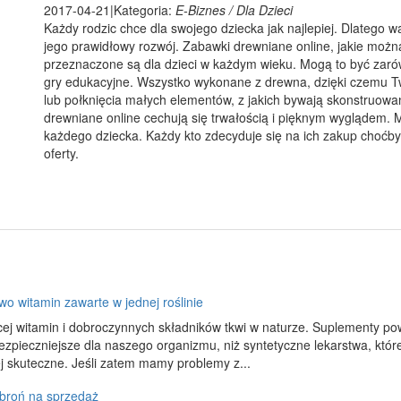
2017-04-21
|
Kategoria:
E-Biznes / Dla Dzieci
Każdy rodzic chce dla swojego dziecka jak najlepiej. Dlatego w
jego prawidłowy rozwój. Zabawki drewniane online, jakie moż
przeznaczone są dla dzieci w każdym wieku. Mogą to być zarów
gry edukacyjne. Wszystko wykonane z drewna, dzięki czemu Tw
lub połknięcia małych elementów, z jakich bywają skonstruow
drewniane online cechują się trwałością i pięknym wyglądem. 
każdego dziecka. Każdy kto zdecyduje się na ich zakup choćby
oferty.
o witamin zawarte w jednej roślinie
ej witamin i dobroczynnych składników tkwi w naturze. Suplementy powst
ezpieczniejsze dla naszego organizmu, niż syntetyczne lekarstwa, któr
j skuteczne. Jeśli zatem mamy problemy z...
 broń na sprzedaż