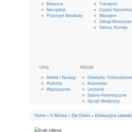
Maszyny
Transport
Narzędzia
Części Samocho
Przemysł Metalowy
Wynajem
Usługi Motoryzac
Salony, Komisy
Urlop
Wdzięk
Hotele i Noclegi
Dietetyka, Odchudzanie
Podróże
Kosmetyki
Wypoczynek
Leczenie
Salony Kosmetyczne
Sprzęt Medyczny
Home
»
E-Biznes
»
Dla Dzieci
»
Edukacyjne zabawki