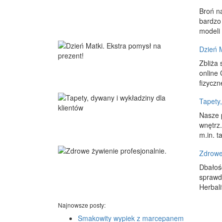
Broń na
bardzo 
modeli 
Dzień M
Zbliża 
online
fizyczn
Tapety,
Nasze p
wnętrz.
m.in. t
Zdrowe 
Dbałość
sprawd
Herbali
Najnowsze posty:
Smakowity wypiek z marcepanem