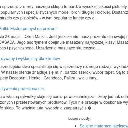
 sprzedaż z oferty naszego sklepu to bardzo wysokiej jakości pistolet
popularnych i specjalistycznych modeli broni długiej i krótkiej. Dost
strzelb czy pistoletów - w tym popularne lunety czy c...
atki. Ekstra pomysł na prezent!
się 26 maja - Dzień Matki... Jeśli jeszcze nie masz prezentu dla swojej r
 CASADA. Jego asortyment obejmuje masażery najwyższej klasy! Masaż 
ego i psychicznego. Urządzenie masujące skutecznie ...
 dywany i wykładziny dla klientów
rzedsiębiorstwo specjalizuje się w sprzedaży różnego rodzaju wykładz
 W naszej ofercie znajduje się m.in. bardzo szeroki wybór tapet. Są 
apety Decoprint, Henkel, Grandeco, Palitra i wielu inny...
żywienie profesjonalnie.
 o własną sylwetkę staje się coraz powszechniejsza - żeby jednak odn
zonych i przetestowanych produktów. Tych nie brakuje w doskonale w
fe sklep. To właśnie tutaj wygodnie zaopatrzyć si�...
Losowe posty:
Solidne materace latekso